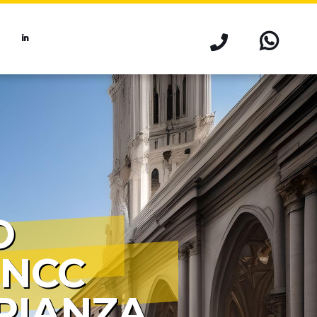
O
 NCC
RIANZA