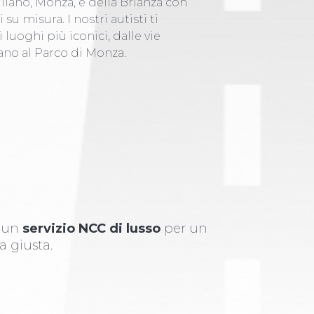
Milano, Monza, e della Brianza con
 su misura. I nostri autisti ti
uoghi più iconici, dalle vie
ano al Parco di Monza.
i un
servizio NCC di lusso
per un
a giusta.