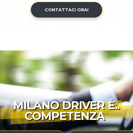
CONTATTACI ORA!
MILANO DRIVER È..
COMPETENZA
|