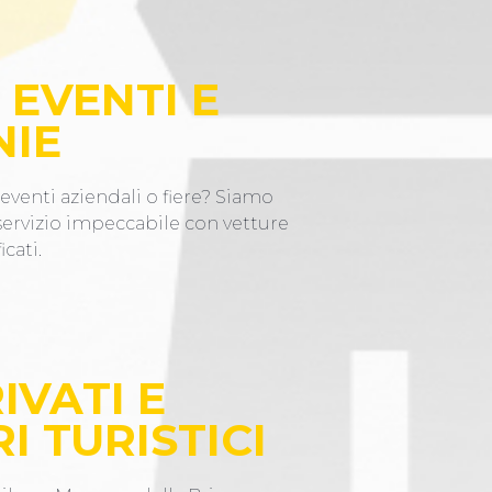
 EVENTI E
NIE
eventi aziendali o fiere? Siamo
 servizio impeccabile con vetture
icati.
IVATI E
I TURISTICI