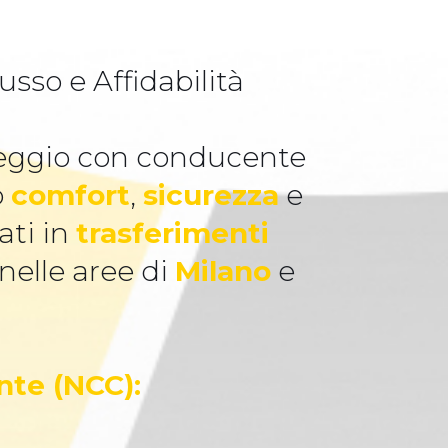
sso e Affidabilità
oleggio con conducente
o
comfort
,
sicurezza
e
ati in
trasferimenti
 nelle aree di
Milano
e
nte (NCC):