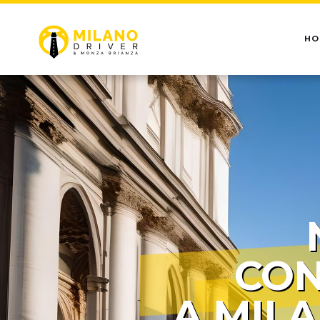
HO
CON
A MIL