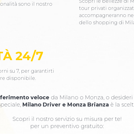
Scopri le bellezze di 
ionalità sono il nostro
tour privati organizzati
accompagneranno nei l
dello shopping di Mil
TÀ 24/7
rni su 7, per garantirti
re disponibile.
sferimento veloce
da Milano o Monza, o desider
peciale,
Milano Driver e Monza Brianza
è la scelt
Scopri il nostro servizio su misura per te!
per un preventivo gratuito: