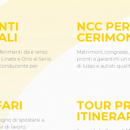
NTI
NCC PER
ALI
CERIMO
ferimenti da e verso
Matrimoni, congressi, 
Linate e Orio al Serio.
pronti a garantirti un
n conducente per
di lusso e autisti qualif
FARI
TOUR PR
ITINERAR
ogno di spostarsi a
i di lavoro.