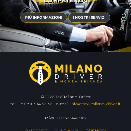
COMPETENZA
|
PIÙ INFORMAZIONI
I NOSTRI SERVIZI
©2026 Taxi Milano Driver
tel: +39 391 394 52 36 | e-mail:
info@taxi-milano-driver.it
P.iva IT08572440967
HOMEPAGE
CHI SIAMO
PRENOTA