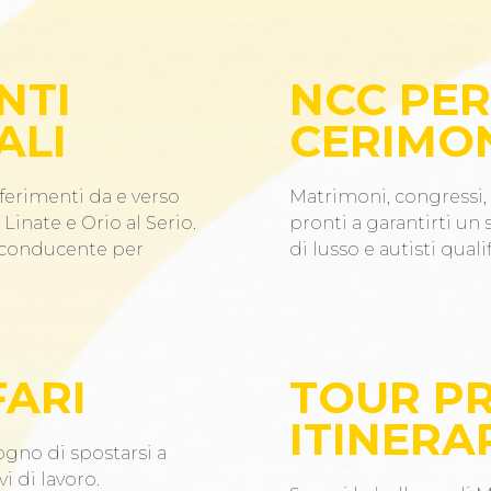
NTI
NCC PER
ALI
CERIMO
ferimenti da e verso
Matrimoni, congressi, 
Linate e Orio al Serio.
pronti a garantirti un
n conducente per
di lusso e autisti qualif
FARI
TOUR PR
ITINERAR
ogno di spostarsi a
i di lavoro.