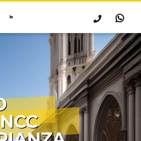
O
 NCC
RIANZA