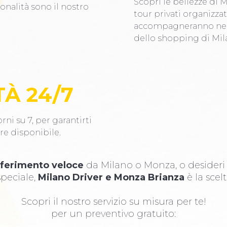
Scopri le bellezze di 
ionalità sono il nostro
tour privati organizzati
accompagneranno nei l
dello shopping di Mil
TÀ 24/7
rni su 7, per garantirti
re disponibile.
sferimento veloce
da Milano o Monza, o desider
peciale,
Milano Driver e Monza Brianza
è la scelt
Scopri il nostro servizio su misura per te!
per un preventivo gratuito: