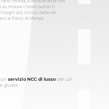
Milano, Monza, e della Brianza con
 su misura. I nostri autisti ti
uoghi più iconici, dalle vie
ano al Parco di Monza.
i un
servizio NCC di lusso
per un
a giusta.