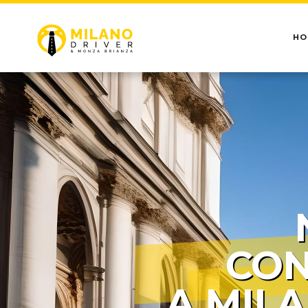
HO
CON
A MIL