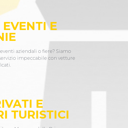
 EVENTI E
NIE
eventi aziendali o fiere? Siamo
 servizio impeccabile con vetture
icati.
IVATI E
I TURISTICI