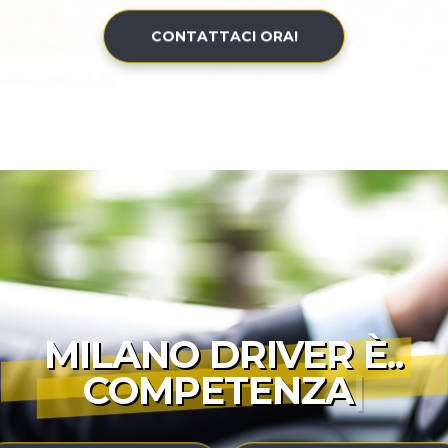
CONTATTACI ORA!
MILANO DRIVER È..
COMPETENZA
|