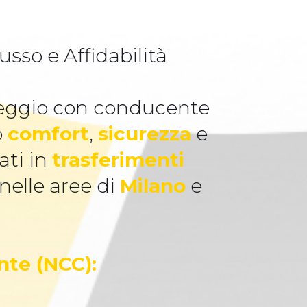
sso e Affidabilità
oleggio con conducente
o
comfort
,
sicurezza
e
ati in
trasferimenti
 nelle aree di
Milano
e
nte (NCC):