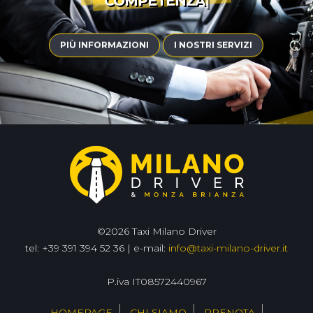
COMPETENZA
|
PIÙ INFORMAZIONI
I NOSTRI SERVIZI
©2026 Taxi Milano Driver
tel: +39 391 394 52 36 | e-mail:
info@taxi-milano-driver.it
P.iva IT08572440967
HOMEPAGE
CHI SIAMO
PRENOTA