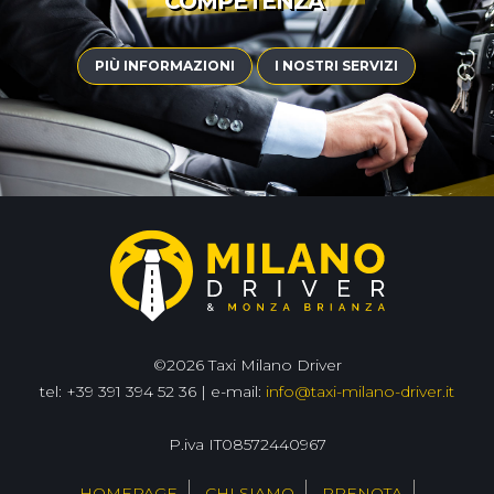
COMPETENZA
|
PIÙ INFORMAZIONI
I NOSTRI SERVIZI
©2026 Taxi Milano Driver
tel: +39 391 394 52 36 | e-mail:
info@taxi-milano-driver.it
P.iva IT08572440967
HOMEPAGE
CHI SIAMO
PRENOTA