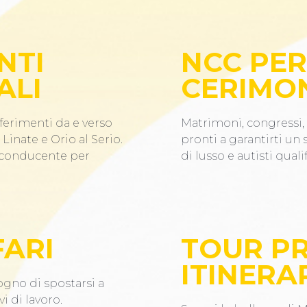
NTI
NCC PER
ALI
CERIMO
ferimenti da e verso
Matrimoni, congressi, 
Linate e Orio al Serio.
pronti a garantirti un
n conducente per
di lusso e autisti qualif
FARI
TOUR PR
ITINERAR
ogno di spostarsi a
i di lavoro.