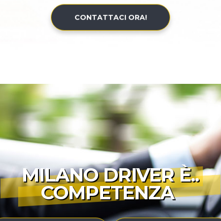
CONTATTACI ORA!
MILANO DRIVER È..
COMPETENZA
|