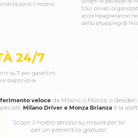
Scopri le bellezze di 
ionalità sono il nostro
tour privati organizzati
accompagneranno nei l
dello shopping di Mil
TÀ 24/7
rni su 7, per garantirti
re disponibile.
sferimento veloce
da Milano o Monza, o desider
peciale,
Milano Driver e Monza Brianza
è la scelt
Scopri il nostro servizio su misura per te!
per un preventivo gratuito: