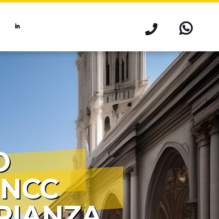
O
 NCC
RIANZA