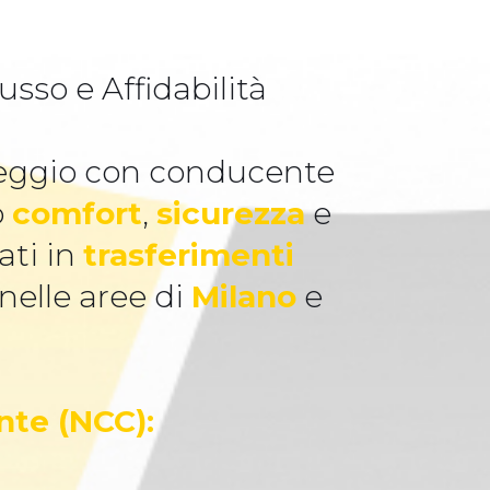
sso e Affidabilità
oleggio con conducente
o
comfort
,
sicurezza
e
ati in
trasferimenti
 nelle aree di
Milano
e
nte (NCC):