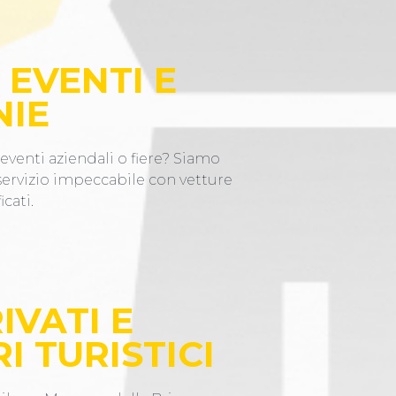
 EVENTI E
NIE
eventi aziendali o fiere? Siamo
 servizio impeccabile con vetture
icati.
IVATI E
I TURISTICI