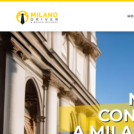
HO
CON
A MIL