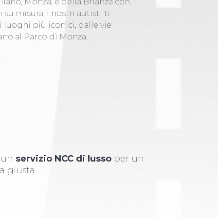
Milano, Monza, e della Brianza con
 su misura. I nostri autisti ti
uoghi più iconici, dalle vie
ano al Parco di Monza.
i un
servizio NCC di lusso
per un
a giusta.