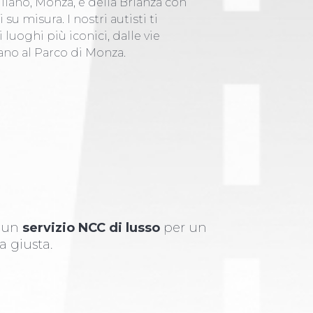
Milano, Monza, e della Brianza con
 su misura. I nostri autisti ti
uoghi più iconici, dalle vie
ano al Parco di Monza.
i un
servizio NCC di lusso
per un
a giusta.