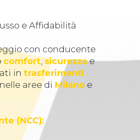
sso e Affidabilità
oleggio con conducente
o
comfort
,
sicurezza
e
ati in
trasferimenti
 nelle aree di
Milano
e
nte (NCC):