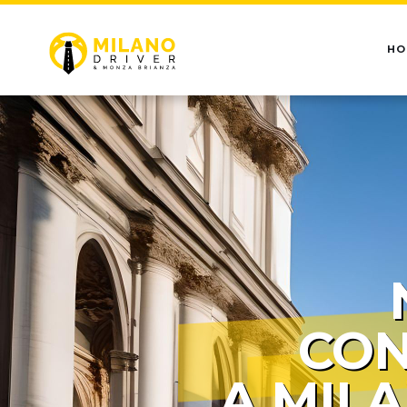
HO
CON
A MIL