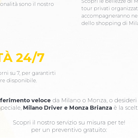
Scopri le bellezze di 
ionalità sono il nostro
tour privati organizzati
accompagneranno nei l
dello shopping di Mil
TÀ 24/7
rni su 7, per garantirti
re disponibile.
sferimento veloce
da Milano o Monza, o desider
peciale,
Milano Driver e Monza Brianza
è la scelt
Scopri il nostro servizio su misura per te!
per un preventivo gratuito: