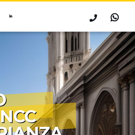
O
 NCC
RIANZA