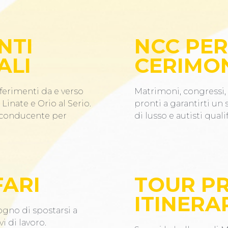
NTI
NCC PER
ALI
CERIMO
ferimenti da e verso
Matrimoni, congressi, 
Linate e Orio al Serio.
pronti a garantirti un
n conducente per
di lusso e autisti qualif
FARI
TOUR PR
ITINERAR
ogno di spostarsi a
i di lavoro.