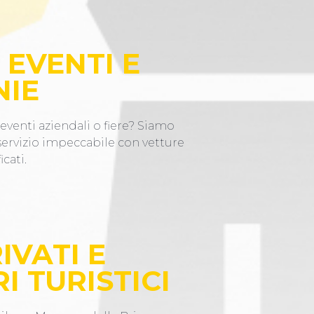
 EVENTI E
NIE
eventi aziendali o fiere? Siamo
 servizio impeccabile con vetture
icati.
IVATI E
I TURISTICI