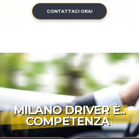
CONTATTACI ORA!
MILANO DRIVER È..
COMPETENZA
|