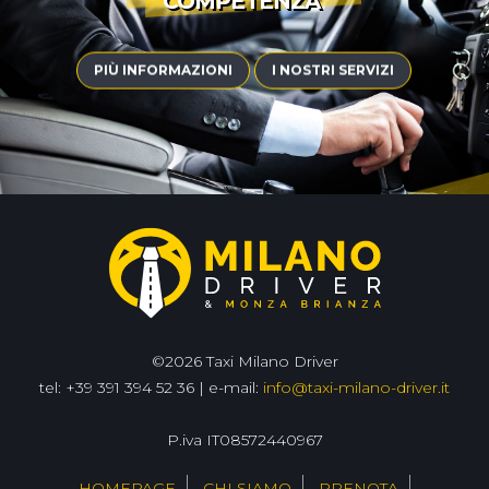
COMPETENZA
|
PIÙ INFORMAZIONI
I NOSTRI SERVIZI
©2026 Taxi Milano Driver
tel: +39 391 394 52 36 | e-mail:
info@taxi-milano-driver.it
P.iva IT08572440967
HOMEPAGE
CHI SIAMO
PRENOTA