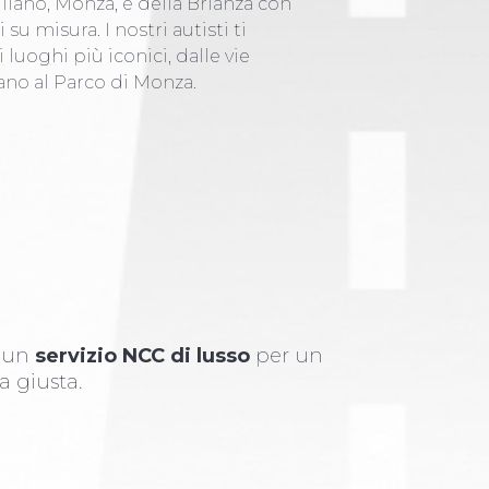
Milano, Monza, e della Brianza con
 su misura. I nostri autisti ti
uoghi più iconici, dalle vie
ano al Parco di Monza.
i un
servizio NCC di lusso
per un
a giusta.