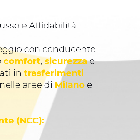
sso e Affidabilità
oleggio con conducente
o
comfort
,
sicurezza
e
ati in
trasferimenti
 nelle aree di
Milano
e
nte (NCC):