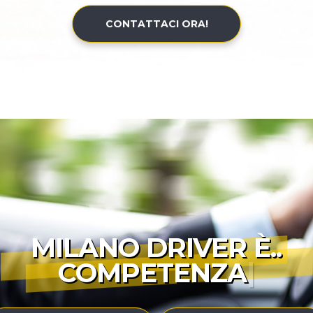
CONTATTACI ORA!
MILANO DRIVER È..
COMPETENZ
|