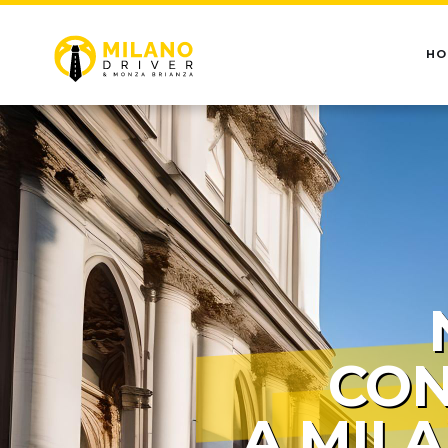
HO
CON
A MIL