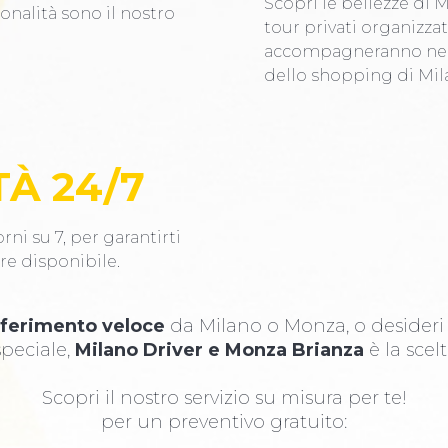
Scopri le bellezze di 
ionalità sono il nostro
tour privati organizzati
accompagneranno nei l
dello shopping di Mil
TÀ 24/7
rni su 7, per garantirti
re disponibile.
sferimento veloce
da Milano o Monza, o desider
peciale,
Milano Driver e Monza Brianza
è la scelt
Scopri il nostro servizio su misura per te!
per un preventivo gratuito: