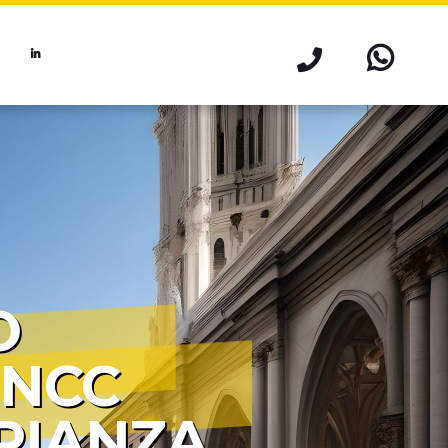
O
 NCC
RIANZA