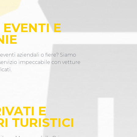
 EVENTI E
NIE
eventi aziendali o fiere? Siamo
 servizio impeccabile con vetture
icati.
IVATI E
I TURISTICI