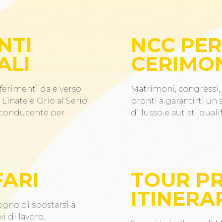
NTI
NCC PER
ALI
CERIMO
ferimenti da e verso
Matrimoni, congressi, 
Linate e Orio al Serio.
pronti a garantirti un
n conducente per
di lusso e autisti qualif
FARI
TOUR PR
ITINERAR
ogno di spostarsi a
i di lavoro.