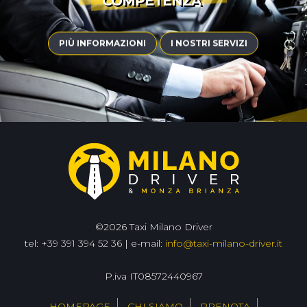
COMPETENZA
|
PIÙ INFORMAZIONI
I NOSTRI SERVIZI
©2026 Taxi Milano Driver
tel: +39 391 394 52 36 | e-mail:
info@taxi-milano-driver.it
P.iva IT08572440967
HOMEPAGE
CHI SIAMO
PRENOTA