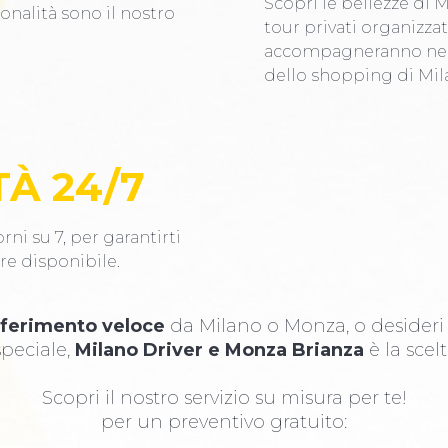
Scopri le bellezze di 
ionalità sono il nostro
tour privati organizzati
accompagneranno nei l
dello shopping di Mil
TÀ 24/7
rni su 7, per garantirti
re disponibile.
sferimento veloce
da Milano o Monza, o desider
peciale,
Milano Driver e Monza Brianza
è la scelt
Scopri il nostro servizio su misura per te!
per un preventivo gratuito: