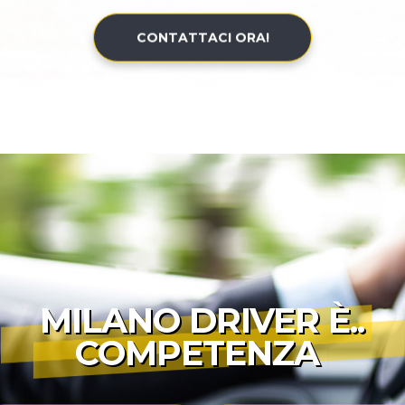
CONTATTACI ORA!
MILANO DRIVER È..
COMPETENZA
|