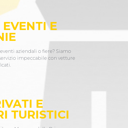
 EVENTI E
NIE
eventi aziendali o fiere? Siamo
 servizio impeccabile con vetture
icati.
IVATI E
I TURISTICI