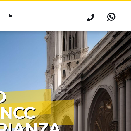
O
 NCC
RIANZA