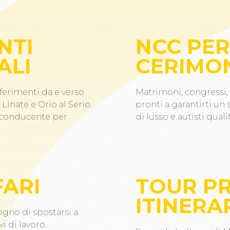
NTI
NCC PER
ALI
CERIMO
ferimenti da e verso
Matrimoni, congressi, 
Linate e Orio al Serio.
pronti a garantirti un
n conducente per
di lusso e autisti qualif
FARI
TOUR PR
ITINERAR
ogno di spostarsi a
i di lavoro.