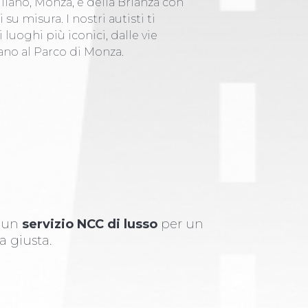
Milano, Monza, e della Brianza con
 su misura. I nostri autisti ti
uoghi più iconici, dalle vie
ano al Parco di Monza.
i un
servizio NCC di lusso
per un
a giusta.