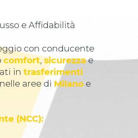
sso e Affidabilità
oleggio con conducente
o
comfort
,
sicurezza
e
ati in
trasferimenti
 nelle aree di
Milano
e
nte (NCC):