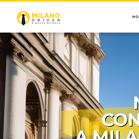
HO
CON
A MIL