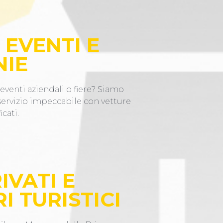
 EVENTI E
NIE
eventi aziendali o fiere? Siamo
 servizio impeccabile con vetture
icati.
IVATI E
I TURISTICI