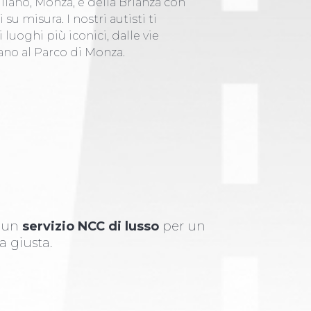
Milano, Monza, e della Brianza con
 su misura. I nostri autisti ti
uoghi più iconici, dalle vie
ano al Parco di Monza.
i un
servizio NCC di lusso
per un
a giusta.