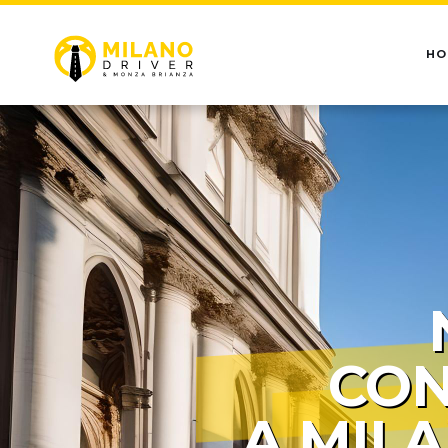
HO
CON
A MIL