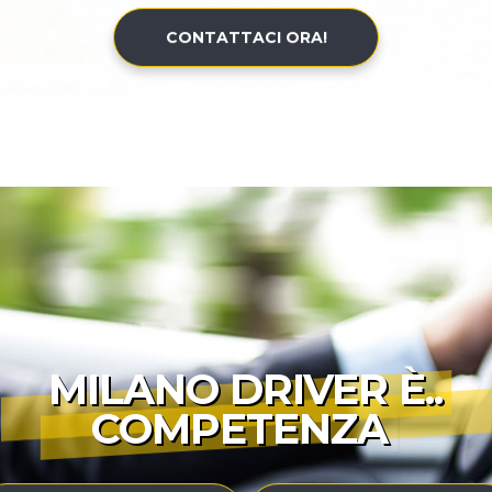
CONTATTACI ORA!
MILANO DRIVER È..
COMPETENZA
|