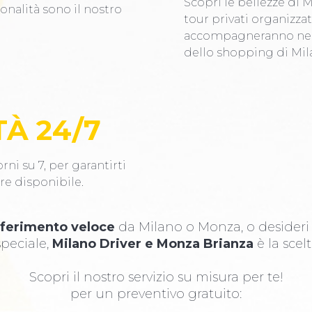
Scopri le bellezze di 
ionalità sono il nostro
tour privati organizzati
accompagneranno nei l
dello shopping di Mil
TÀ 24/7
rni su 7, per garantirti
re disponibile.
sferimento veloce
da Milano o Monza, o desider
peciale,
Milano Driver e Monza Brianza
è la scelt
Scopri il nostro servizio su misura per te!
per un preventivo gratuito: