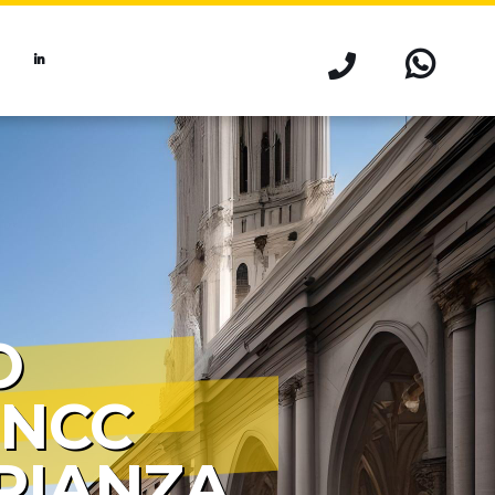
O
 NCC
RIANZA