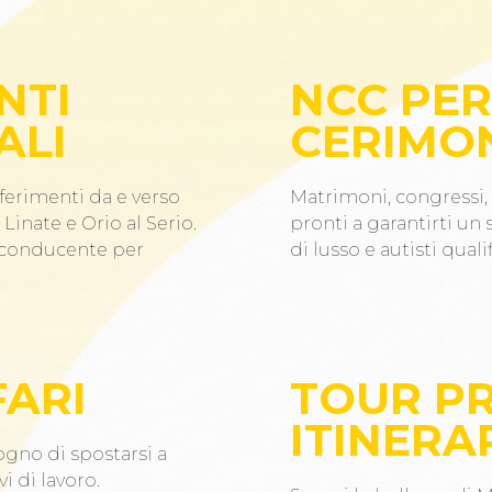
NTI
NCC PER
ALI
CERIMO
ferimenti da e verso
Matrimoni, congressi, 
Linate e Orio al Serio.
pronti a garantirti un
n conducente per
di lusso e autisti qualif
FARI
TOUR PR
ITINERAR
ogno di spostarsi a
i di lavoro.