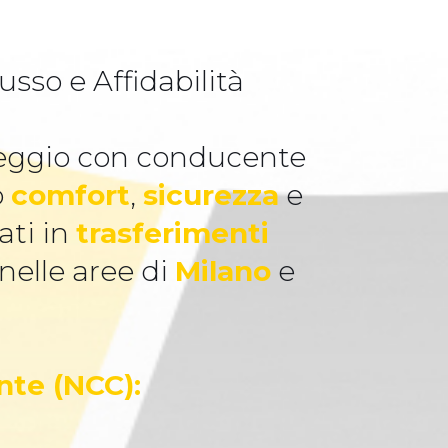
sso e Affidabilità
oleggio con conducente
o
comfort
,
sicurezza
e
ati in
trasferimenti
 nelle aree di
Milano
e
nte (NCC):