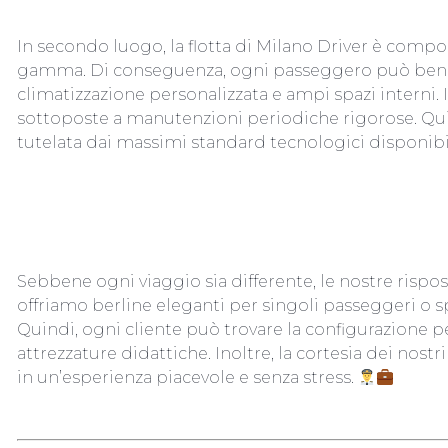
In secondo luogo, la flotta di Milano Driver è compo
gamma. Di conseguenza, ogni passeggero può benefi
climatizzazione personalizzata e ampi spazi interni. 
sottoposte a manutenzioni periodiche rigorose. Quin
tutelata dai massimi standard tecnologici disponibi
SOLUZIONI PERSONALIZZATE PER 
Sebbene ogni viaggio sia differente, le nostre rispo
offriamo berline eleganti per singoli passeggeri o sp
Quindi, ogni cliente può trovare la configurazione p
attrezzature didattiche. Inoltre, la cortesia dei no
in un’esperienza piacevole e senza stress.