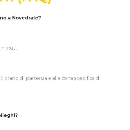
ano a Novedrate?
 minuti.
l’orario di partenza e alla zona specifica di
olleghi?