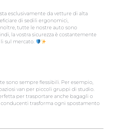
sta esclusivamente da vetture di alta
ciare di sedili ergonomici,
Inoltre, tutte le nostre auto sono
di, la vostra sicurezza è costantemente
li sul mercato.
OGNI CLIENTE
ste sono sempre flessibili. Per esempio,
aziosi van per piccoli gruppi di studio.
erfetta per trasportare anche bagagli o
stri conducenti trasforma ogni spostamento