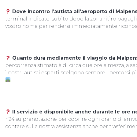
Dove incontro l’autista all’aeroporto di Malpen
terminal indicato, subito dopo la zona ritiro bagagli.
vostro nome per rendersi immediatamente riconosc
Quanto dura mediamente il viaggio da Malpens
percorrenza stimato è di circa due ore e mezza, a seco
i nostri autisti esperti scelgono sempre i percorsi pi
Il servizio è disponibile anche durante le ore n
h24 su prenotazione per coprire ogni orario di arrivo
contare sulla nostra assistenza anche per trasferiment