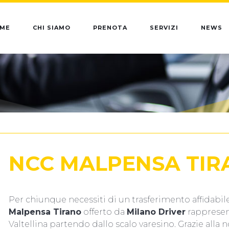
ME
CHI SIAMO
PRENOTA
SERVIZI
NEWS
NCC MALPENSA TIR
Per chiunque necessiti di un trasferimento affidabile 
Malpensa Tirano
offerto da
Milano Driver
rappresent
Valtellina partendo dallo scalo varesino. Grazie alla 