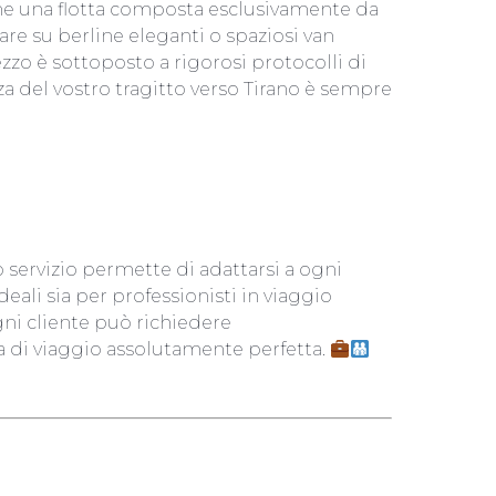
ne una flotta composta esclusivamente da
are su berline eleganti o spaziosi van
zzo è sottoposto a rigorosi protocolli di
za del vostro tragitto verso Tirano è sempre
 OGNI VIAGGIATORE
ro servizio permette di adattarsi a ogni
eali sia per professionisti in viaggio
ogni cliente può richiedere
a di viaggio assolutamente perfetta.