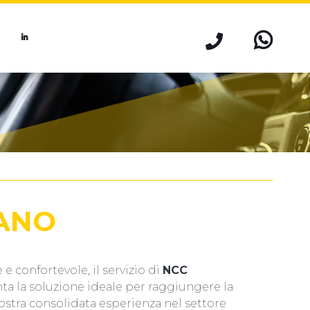
ANO
e confortevole, il servizio di
NCC
a la soluzione ideale per raggiungere la
nostra consolidata esperienza nel settore