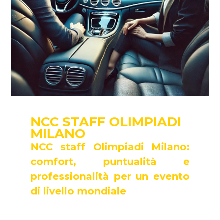
NCC STAFF OLIMPIADI
MILANO
NCC staff Olimpiadi Milano:
comfort, puntualità e
professionalità per un evento
di livello mondiale