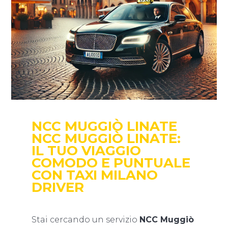
NCC MUGGIÒ LINATE
NCC MUGGIÒ LINATE:
IL TUO VIAGGIO
COMODO E PUNTUALE
CON TAXI MILANO
DRIVER
Stai cercando un servizio
NCC Muggiò