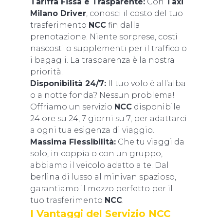
Tariffa Fissa e Trasparente:
Con
Taxi
Milano Driver
, conosci il costo del tuo
trasferimento
NCC
fin dalla
prenotazione. Niente sorprese, costi
nascosti o supplementi per il traffico o
i bagagli. La trasparenza è la nostra
priorità.
Disponibilità 24/7:
Il tuo volo è all’alba
o a notte fonda? Nessun problema!
Offriamo un servizio
NCC
disponibile
24 ore su 24, 7 giorni su 7, per adattarci
a ogni tua esigenza di viaggio.
Massima Flessibilità:
Che tu viaggi da
solo, in coppia o con un gruppo,
abbiamo il veicolo adatto a te. Dal
berlina di lusso al minivan spazioso,
garantiamo il mezzo perfetto per il
tuo trasferimento
NCC
.
I Vantaggi del Servizio NCC