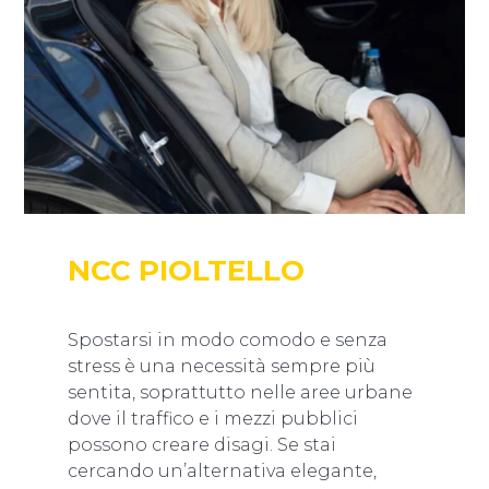
NCC PIOLTELLO
Spostarsi in modo comodo e senza
stress è una necessità sempre più
sentita, soprattutto nelle aree urbane
dove il traffico e i mezzi pubblici
possono creare disagi. Se stai
cercando un’alternativa elegante,