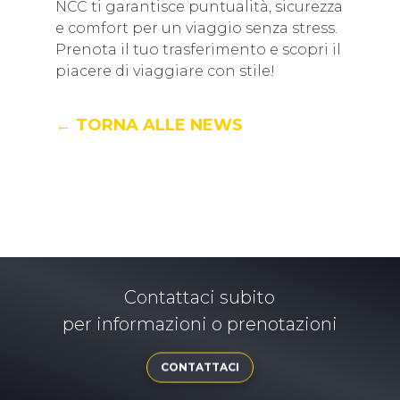
NCC ti garantisce puntualità, sicurezza
e comfort per un viaggio senza stress.
Prenota il tuo trasferimento e scopri il
piacere di viaggiare con stile!
← TORNA ALLE NEWS
Contattaci subito
per informazioni o prenotazioni
CONTATTACI