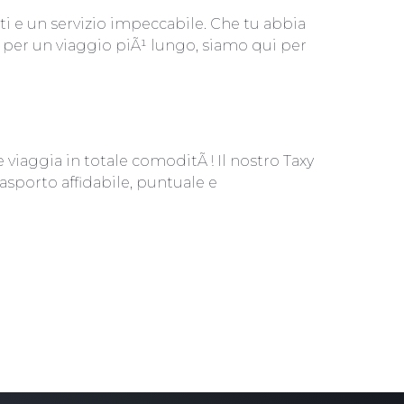
nti e un servizio impeccabile. Che tu abbia
 per un viaggio piÃ¹ lungo, siamo qui per
 viaggia in totale comoditÃ ! Il nostro Taxy
rasporto affidabile, puntuale e