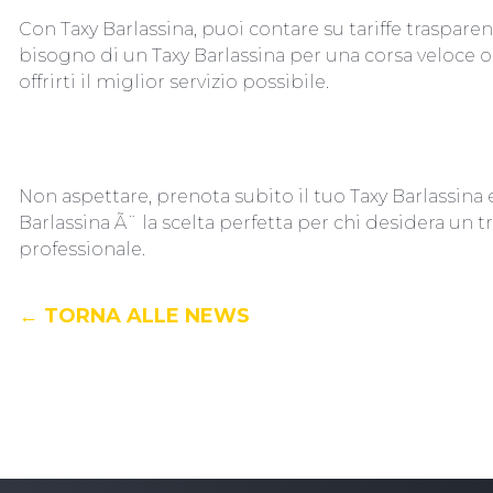
Con Taxy Barlassina, puoi contare su tariffe traspare
bisogno di un Taxy Barlassina per una corsa veloce o
offrirti il miglior servizio possibile.
Non aspettare, prenota subito il tuo Taxy Barlassina e
Barlassina Ã¨ la scelta perfetta per chi desidera un t
professionale.
← TORNA ALLE NEWS